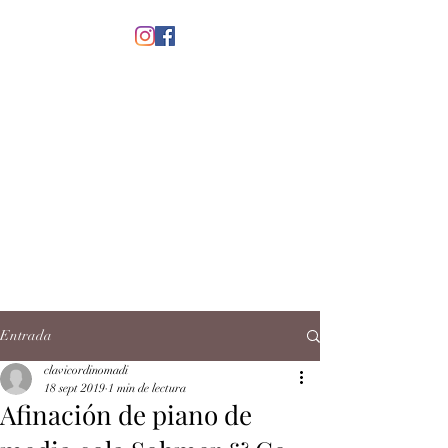
menú
CLAVICORDI
NOMADI
José Antonio Ruiz Rabelo
clavicordinomadi@gmail.com
Cel.
5539212135
Contacto
Entrada
clavicordinomadi
18 sept 2019
1 min de lectura
Afinación de piano de