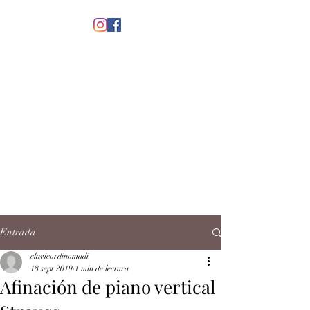
menú
CLAVICORDI
NOMADI
José Antonio Ruiz Rabelo
clavicordinomadi@gmail.com
Cel.
5539212135
Contacto
Entrada
clavicordinomadi
18 sept 2019
1 min de lectura
Afinación de piano vertical