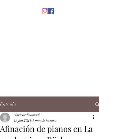
menú
CLAVICORDI
NOMADI
José Antonio Ruiz Rabelo
clavicordinomadi@gmail.com
Cel.
5539212135
Contacto
Entrada
clavicordinomadi
19 jun 2021
1 min de lectura
Afinación de pianos en La