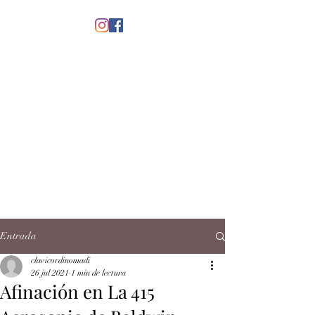
menú
CLAVICORDI
NOMADI
José Antonio Ruiz Rabelo
clavicordinomadi@gmail.com
Cel.
5539212135
Contacto
Entrada
clavicordinomadi
26 jul 2021
1 min de lectura
Afinación en La 415