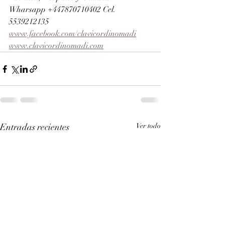
Wharsapp +447870710402 Cel. 
5539212135 
www.facebook.com/clavicordinomadi
www.clavicordinomadi.com
Entradas recientes
Ver todo