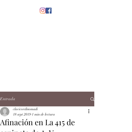
menú
CLAVICORDI
NOMADI
José Antonio Ruiz Rabelo
clavicordinomadi@gmail.com
Cel.
5539212135
Contacto
Entrada
clavicordinomadi
18 sept 2019
1 min de lectura
Afinación en La 415 de