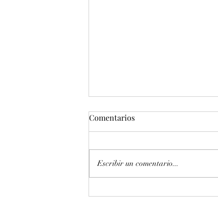
Comentarios
Escribir un comentario...
Entonación en La 440 hz
piano Petrof