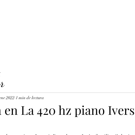
LAVICORDI 
nes del servicio
Precios y reservas
Cuerdas para clavecín
X
r
ene 2022
1 min de lectura
 en La 420 hz piano Iver