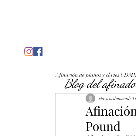
C
José Antonio Ruiz Rabelo
clavicordinomadi@gmail.com
Cel. 5539212135
Inicio
Quién soy
Condicio
Afinación de pianos y claves CDM
Blog del afinado
clavicordinomadi
3 
Afinación
Pound