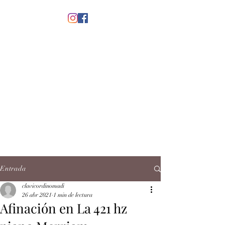
menú
CLAVICORDI
NOMADI
José Antonio Ruiz Rabelo
clavicordinomadi@gmail.com
Cel.
5539212135
Contacto
Entrada
clavicordinomadi
26 abr 2021
1 min de lectura
Afinación en La 421 hz