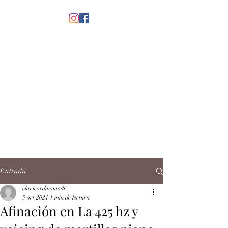
menú
CLAVICORDI
NOMADI
José Antonio Ruiz Rabelo
clavicordinomadi@gmail.com
Cel.
5539212135
Contacto
Entrada
clavicordinomadi
5 oct 2021
1 min de lectura
Afinación en La 425 hz y