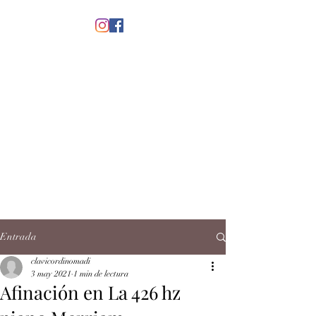
menú
CLAVICORDI
NOMADI
José Antonio Ruiz Rabelo
clavicordinomadi@gmail.com
Cel.
5539212135
Contacto
Entrada
clavicordinomadi
3 may 2021
1 min de lectura
Afinación en La 426 hz