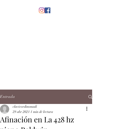
menú
CLAVICORDI
NOMADI
José Antonio Ruiz Rabelo
clavicordinomadi@gmail.com
Cel.
5539212135
Contacto
Entrada
clavicordinomadi
29 abr 2021
1 min de lectura
Afinación en La 428 hz