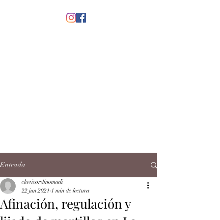
menú
CLAVICORDI
NOMADI
José Antonio Ruiz Rabelo
clavicordinomadi@gmail.com
Cel.
5539212135
Contacto
Entrada
clavicordinomadi
22 jun 2021
1 min de lectura
Afinación, regulación y