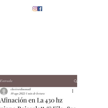
menú
CLAVICORDI
NOMADI
José Antonio Ruiz Rabelo
clavicordinomadi@gmail.com
Cel.
5539212135
Contacto
Entrada
clavicordinomadi
10 ago 2022
1 min de lectura
Afinación en La 430 hz