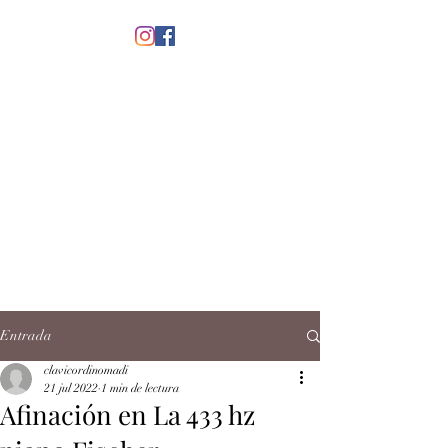
menú
CLAVICORDI
NOMADI
José Antonio Ruiz Rabelo
clavicordinomadi@gmail.com
Cel.
5539212135
Contacto
Entrada
clavicordinomadi
21 jul 2022
1 min de lectura
Afinación en La 433 hz