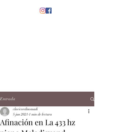
menú
CLAVICORDI
NOMADI
José Antonio Ruiz Rabelo
clavicordinomadi@gmail.com
Cel.
5539212135
Contacto
Entrada
clavicordinomadi
5 jun 2021
1 min de lectura
Afinación en La 433 hz