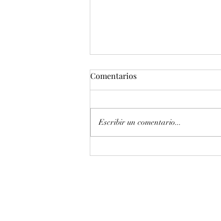
Comentarios
Escribir un comentario...
Entonación en La 440 hz
piano Petrof