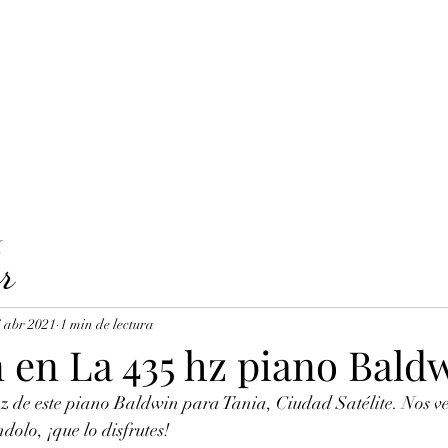
LAVICORDI 
nes del servicio
Precios y reservas
Cuerdas para clavecín
X
r
 abr 2021
1 min de lectura
 en La 435 hz piano Bald
z de este piano Baldwin para Tania, Ciudad Satélite. Nos v
dolo, ¡que lo disfrutes!