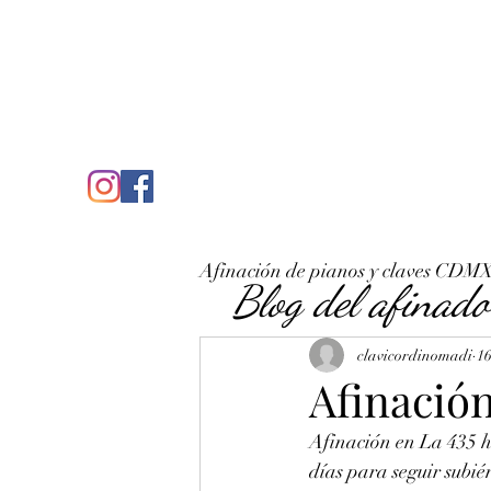
C
José Antonio Ruiz Rabelo
clavicordinomadi@gmail.com
Cel. 5539212135
Inicio
Quién soy
Condicio
Afinación de pianos y claves CDM
Blog del afinado
clavicordinomadi
16
Afinación
Afinación en La 435 h
días para seguir subién