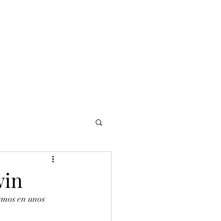
NOMADI
Contacto
Blog del afinador
Servicios
win
emos en unos 