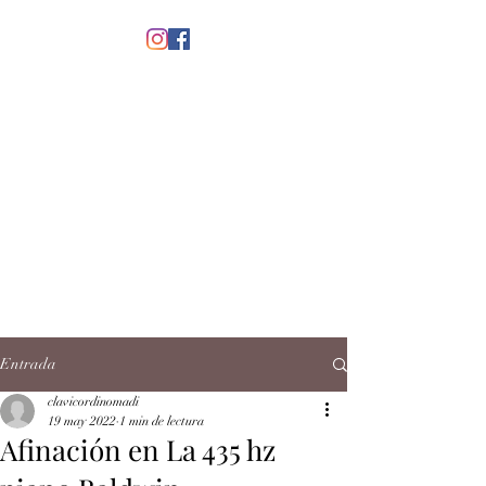
menú
CLAVICORDI
NOMADI
José Antonio Ruiz Rabelo
clavicordinomadi@gmail.com
Cel.
5539212135
Contacto
Entrada
clavicordinomadi
19 may 2022
1 min de lectura
Afinación en La 435 hz