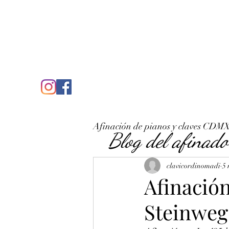
C
José Antonio Ruiz Rabelo
clavicordinomadi@gmail.com
Cel. 5539212135
Inicio
Quién soy
Condicio
Afinación de pianos y claves CDM
Blog del afinado
clavicordinomadi
5
Afinación
Steinweg 