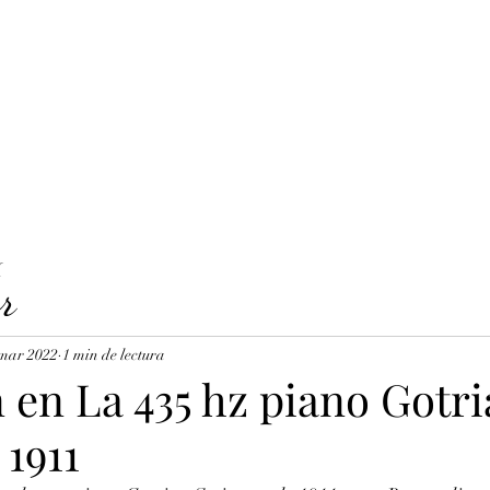
LAVICORDI 
nes del servicio
Precios y reservas
Cuerdas para clavecín
X
r
 mar 2022
1 min de lectura
 en La 435 hz piano Gotr
1911