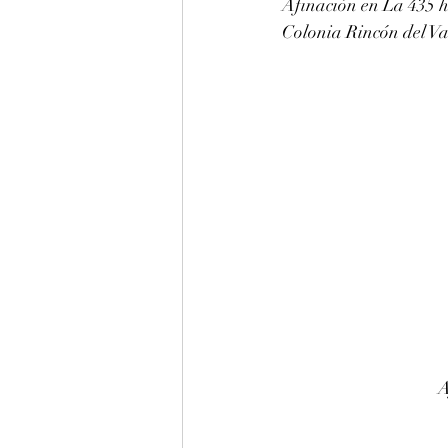
Afinación en La 435 h
Colonia Rincón del Val
A