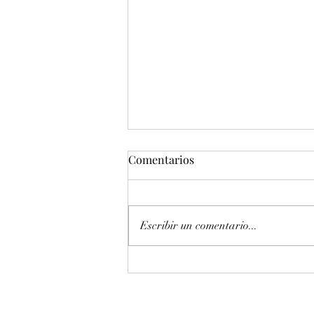
Comentarios
Escribir un comentario...
Entonación en La 440 hz
piano Petrof