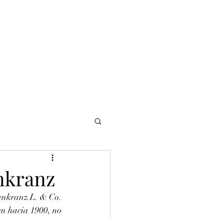
NOMADI
Contacto
Blog del afinador
Servicios
enkranz
enkranz L. & Co. 
en hacia 1900, no 