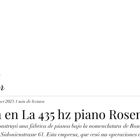
LAVICORDI 
nes del servicio
Precios y reservas
Cuerdas para clavecín
X
r
oct 2023
1 min de lectura
n en La 435 hz piano Ros
construyó una fábrica de pianos bajo la nomenclatura de Ros
e Sidonienstrasse 61. Esta empresa, que cesó sus operaciones 