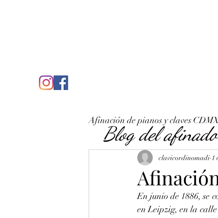
C
José Antonio Ruiz Rabelo
clavicordinomadi@gmail.com
Cel. 5539212135
Inicio
Quién soy
Condicio
Afinación de pianos y claves CDM
Blog del afinado
clavicordinomadi
1 
Afinació
En junio de 1886, se 
en Leipzig, en la call