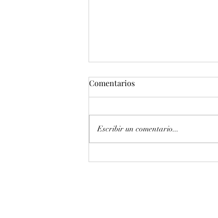
Comentarios
Escribir un comentario...
Entonación en La 440 hz
piano Petrof