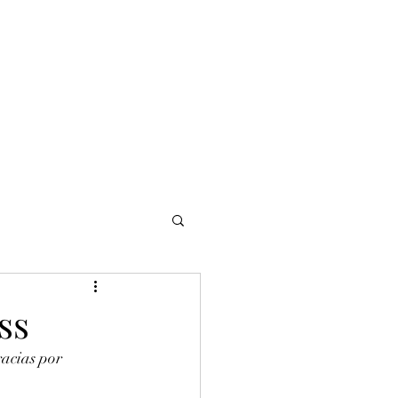
NOMADI
Contacto
Blog del afinador
Servicios
ss
acias por 