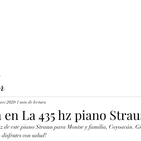
LAVICORDI 
nes del servicio
Precios y reservas
Cuerdas para clavecín
X
r
nov 2020
1 min de lectura
 en La 435 hz piano Strau
z de este piano Strauss para Montse y familia, Coyoacán. Gr
 disfrutes con salud!