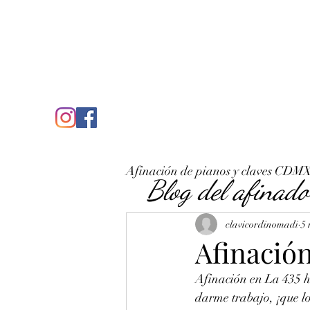
C
José Antonio Ruiz Rabelo
clavicordinomadi@gmail.com
Cel. 5539212135
Inicio
Quién soy
Condicio
Afinación de pianos y claves CDM
Blog del afinado
clavicordinomadi
5 
Afinación
Afinación en La 435 h
darme trabajo, ¡que lo