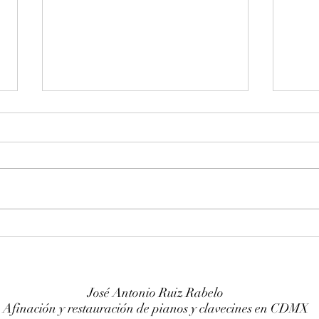
Entonación en La 440 hz
Afin
piano Franz Sandner
Wurl
José Antonio Ruiz Rabelo
Afinación y restauración de pianos y clavecines en CDMX