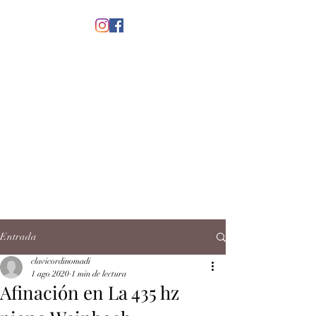
menú
CLAVICORDI
NOMADI
José Antonio Ruiz Rabelo
clavicordinomadi@gmail.com
Cel.
5539212135
Contacto
Entrada
clavicordinomadi
1 ago 2020
1 min de lectura
Afinación en La 435 hz