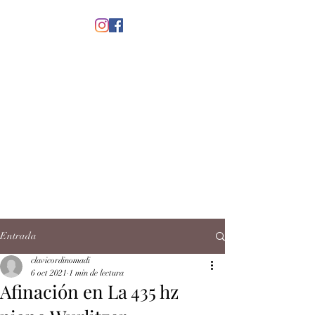
menú
CLAVICORDI
NOMADI
José Antonio Ruiz Rabelo
clavicordinomadi@gmail.com
Cel.
5539212135
Contacto
Entrada
clavicordinomadi
6 oct 2021
1 min de lectura
Afinación en La 435 hz