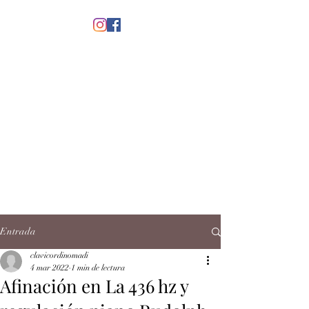
menú
CLAVICORDI
NOMADI
José Antonio Ruiz Rabelo
clavicordinomadi@gmail.com
Cel.
5539212135
Contacto
Entrada
clavicordinomadi
4 mar 2022
1 min de lectura
Afinación en La 436 hz y