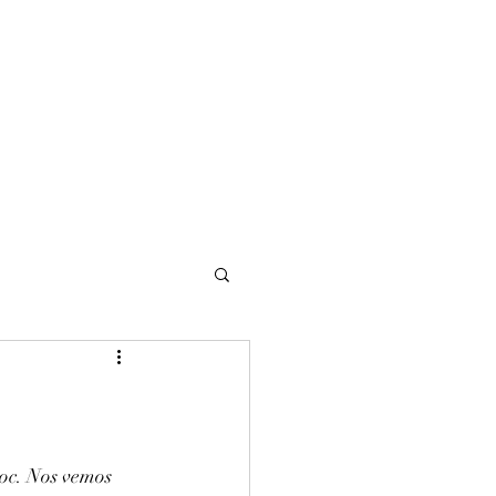
NOMADI
Contacto
Blog del afinador
Servicios
oc. Nos vemos 