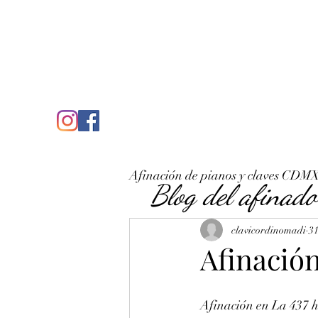
C
José Antonio Ruiz Rabelo
clavicordinomadi@gmail.com
Cel. 5539212135
Inicio
Quién soy
Condicio
Afinación de pianos y claves CDM
Blog del afinado
clavicordinomadi
3
Afinación
Afinación en La 437 h