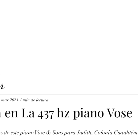
LAVICORDI 
nes del servicio
Precios y reservas
Cuerdas para clavecín
X
r
1 mar 2021
1 min de lectura
 en La 437 hz piano Vose
z de este piano Vose & Sons para Judith, Colonia Cuauhtém