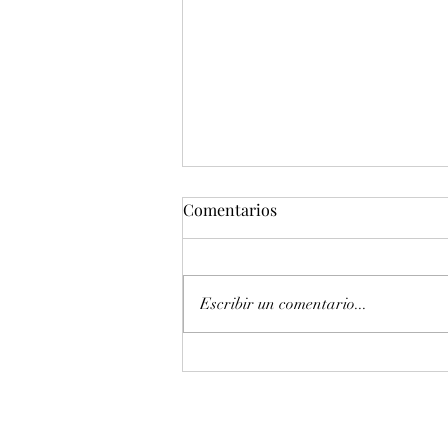
Comentarios
Escribir un comentario...
Entonación en La 440 hz
piano Petrof