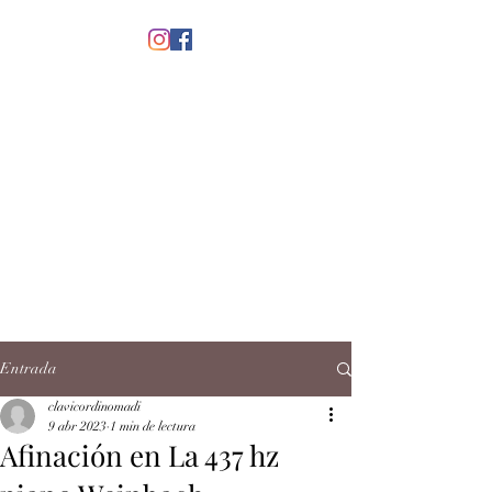
menú
CLAVICORDI
NOMADI
José Antonio Ruiz Rabelo
clavicordinomadi@gmail.com
Cel.
5539212135
Contacto
Entrada
clavicordinomadi
9 abr 2023
1 min de lectura
Afinación en La 437 hz