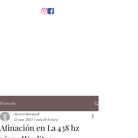
menú
CLAVICORDI
NOMADI
José Antonio Ruiz Rabelo
clavicordinomadi@gmail.com
Cel.
5539212135
Contacto
Entrada
clavicordinomadi
12 may 2021
1 min de lectura
Afinación en La 438 hz