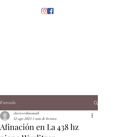
menú
CLAVICORDI
NOMADI
José Antonio Ruiz Rabelo
clavicordinomadi@gmail.com
Cel.
5539212135
Contacto
Entrada
clavicordinomadi
12 ago 2021
1 min de lectura
Afinación en La 438 hz