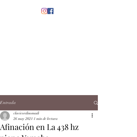
menú
CLAVICORDI
NOMADI
José Antonio Ruiz Rabelo
clavicordinomadi@gmail.com
Cel.
5539212135
Contacto
Entrada
clavicordinomadi
26 may 2021
1 min de lectura
Afinación en La 438 hz