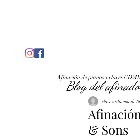
C
José Antonio Ruiz Rabelo
clavicordinomadi@gmail.com
Cel. 5539212135
Inicio
Quién soy
Condicio
Afinación de pianos y claves CDM
Blog del afinado
clavicordinomadi
18
Afinació
& Sons