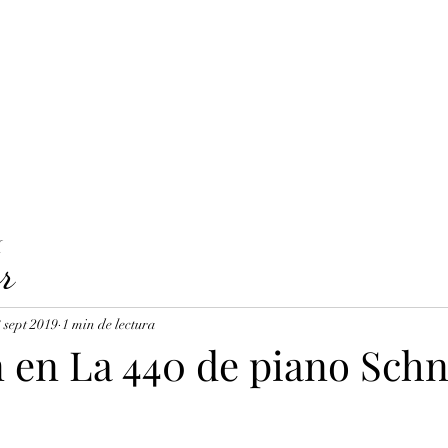
LAVICORDI 
nes del servicio
Precios y reservas
Cuerdas para clavecín
X
r
 sept 2019
1 min de lectura
n en La 440 de piano Schn