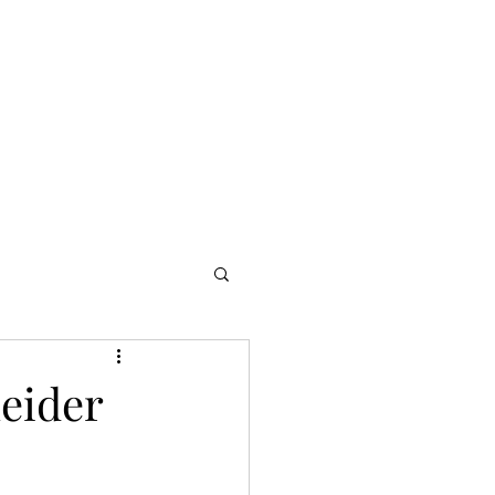
NOMADI
Contacto
Blog del afinador
Servicios
eider