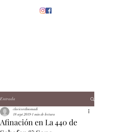
menú
CLAVICORDI
NOMADI
José Antonio Ruiz Rabelo
clavicordinomadi@gmail.com
Cel.
5539212135
Contacto
Entrada
clavicordinomadi
18 sept 2019
1 min de lectura
Afinación en La 440 de