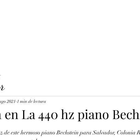
LAVICORDI 
nes del servicio
Precios y reservas
Cuerdas para clavecín
X
r
ago 2021
1 min de lectura
n en La 440 hz piano Bech
z de este hermoso piano Bechstein para Salvador, Colonia 