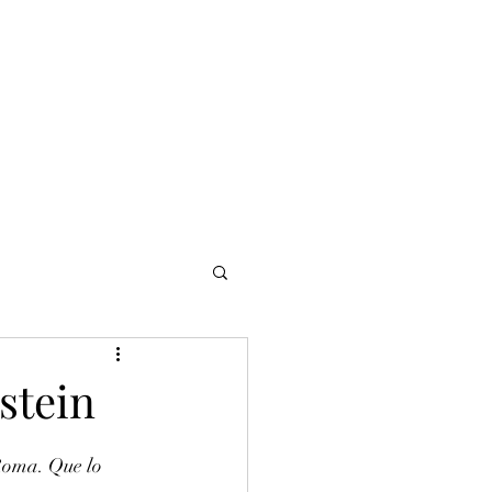
NOMADI
Contacto
Blog del afinador
Servicios
stein
Roma. Que lo 