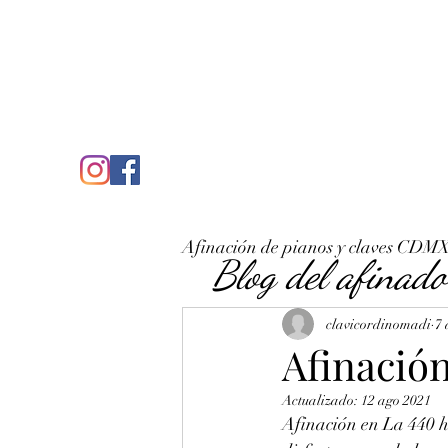
C
José Antonio Ruiz Rabelo
clavicordinomadi@gmail.com
Cel. 5539212135
Inicio
Quién soy
Condicio
Afinación de pianos y claves CDM
Blog del afinado
clavicordinomadi
7 
Afinació
Actualizado:
12 ago 2021
Afinación en La 440 h