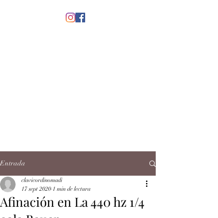
menú
CLAVICORDI
NOMADI
José Antonio Ruiz Rabelo
clavicordinomadi@gmail.com
Cel.
5539212135
Contacto
Entrada
clavicordinomadi
17 sept 2020
1 min de lectura
Afinación en La 440 hz 1/4