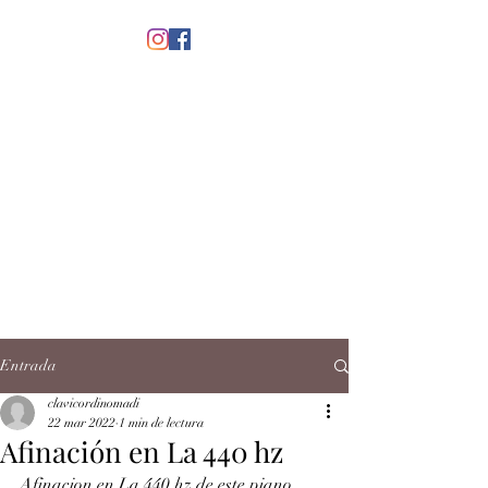
menú
CLAVICORDI
NOMADI
José Antonio Ruiz Rabelo
clavicordinomadi@gmail.com
Cel.
5539212135
Contacto
Entrada
clavicordinomadi
22 mar 2022
1 min de lectura
Afinación en La 440 hz
Afinacion en La 440 hz de este piano 