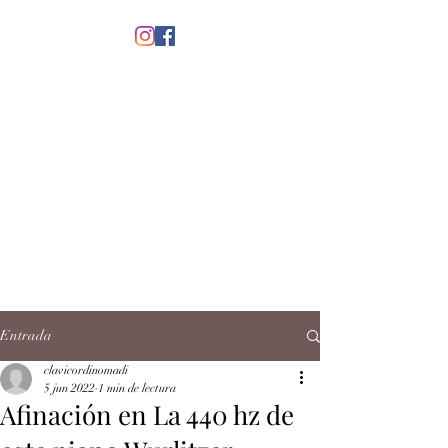
menú
CLAVICORDI
NOMADI
José Antonio Ruiz Rabelo
clavicordinomadi@gmail.com
Cel.
5539212135
Contacto
Entrada
clavicordinomadi
5 jun 2022
1 min de lectura
Afinación en La 440 hz de