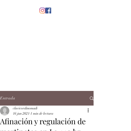
menú
CLAVICORDI
NOMADI
José Antonio Ruiz Rabelo
clavicordinomadi@gmail.com
Cel.
5539212135
Contacto
Entrada
clavicordinomadi
16 jun 2021
1 min de lectura
Afinación y regulación de