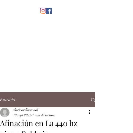
menú
CLAVICORDI
NOMADI
José Antonio Ruiz Rabelo
clavicordinomadi@gmail.com
Cel.
5539212135
Contacto
Entrada
clavicordinomadi
18 sept 2022
1 min de lectura
Afinación en La 440 hz