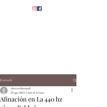
menú
CLAVICORDI
NOMADI
José Antonio Ruiz Rabelo
clavicordinomadi@gmail.com
Cel.
5539212135
Contacto
Entrada
clavicordinomadi
29 ago 2023
1 min de lectura
Afinación en La 440 hz