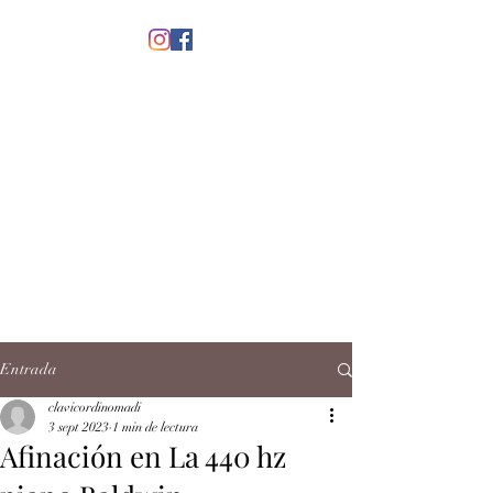
menú
CLAVICORDI
NOMADI
José Antonio Ruiz Rabelo
clavicordinomadi@gmail.com
Cel.
5539212135
Contacto
Entrada
clavicordinomadi
3 sept 2023
1 min de lectura
Afinación en La 440 hz