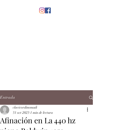
menú
CLAVICORDI
NOMADI
José Antonio Ruiz Rabelo
clavicordinomadi@gmail.com
Cel.
5539212135
Contacto
Entrada
clavicordinomadi
31 oct 2023
1 min de lectura
Afinación en La 440 hz