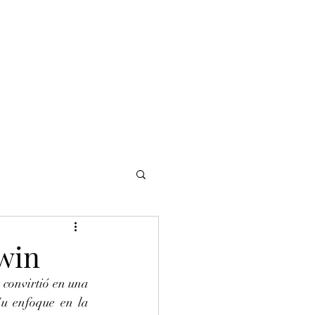
NOMADI
Contacto
Blog del afinador
Servicios
dwin
convirtió en una 
u enfoque en la 