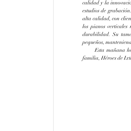
calidad y la innovació
estudios de grabación
alta calidad, con cli
los pianos verticale
durabilidad. Su tama
pequeños, manteniendo
	Esta mañana hemos afinado en La 440 hz este piano Monarch de Baldwin para Laura y 
familia, Héroes de Ixt