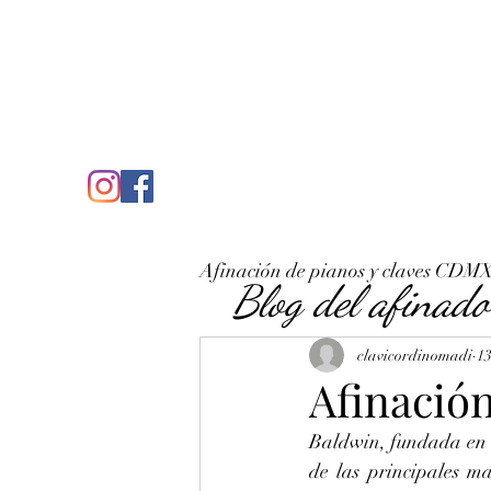
C
José Antonio Ruiz Rabelo
clavicordinomadi@gmail.com
Cel. 5539212135
Inicio
Quién soy
Condicio
Afinación de pianos y claves CDM
Blog del afinado
clavicordinomadi
13
Afinació
Baldwin, fundada en 1
de las principales m