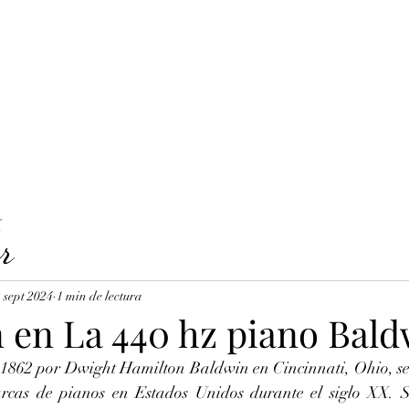
LAVICORDI 
nes del servicio
Precios y reservas
Cuerdas para clavecín
X
r
 sept 2024
1 min de lectura
n en La 440 hz piano Bal
862 por Dwight Hamilton Baldwin en Cincinnati, Ohio, se 
arcas de pianos en Estados Unidos durante el siglo XX. S