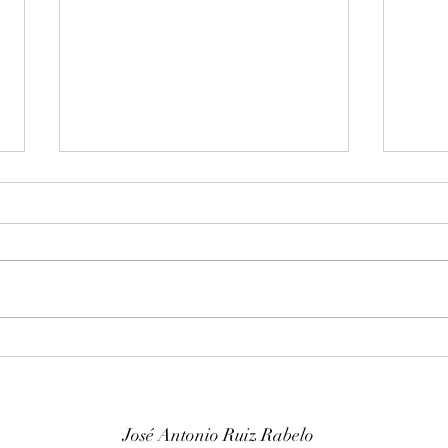
Entonación en La 440 hz
Afin
piano Franz Sandner
Wurl
José Antonio Ruiz Rabelo