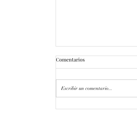
Comentarios
Escribir un comentario...
Entonación en La 440 hz
piano Petrof