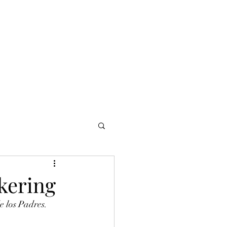
NOMADI
Contacto
Blog del afinador
Servicios
kering
 los Padres. 