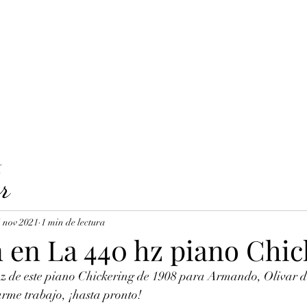
LAVICORDI 
nes del servicio
Precios y reservas
Cuerdas para clavecín
X
r
 nov 2021
1 min de lectura
n en La 440 hz piano Chic
z de este piano Chickering de 1908 para Armando, Olivar de
rme trabajo, ¡hasta pronto!