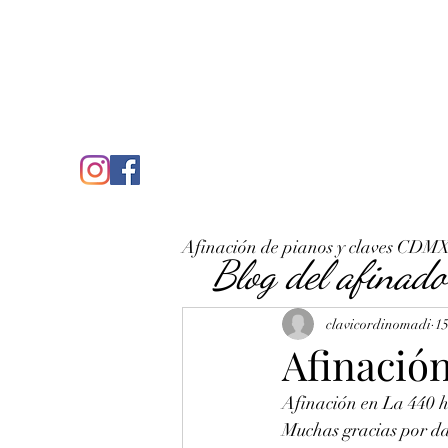
C
José Antonio Ruiz Rabelo
clavicordinomadi@gmail.com
Cel. 5539212135
Inicio
Quién soy
Condicio
Afinación de pianos y claves CDM
Blog del afinado
clavicordinomadi
15
Afinació
Afinación en La 440 h
Muchas gracias por da