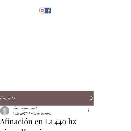
menú
CLAVICORDI
NOMADI
José Antonio Ruiz Rabelo
clavicordinomadi@gmail.com
Cel.
5539212135
Contacto
Entrada
clavicordinomadi
5 dic 2020
1 min de lectura
Afinación en La 440 hz