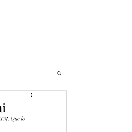
NOMADI
Contacto
Blog del afinador
Servicios
ai
CTM. Que lo 