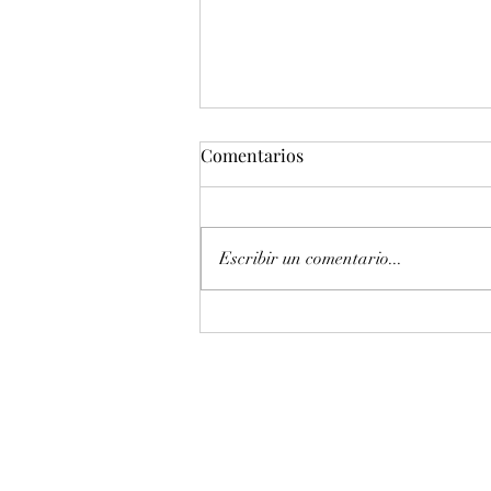
Comentarios
Escribir un comentario...
Entonación en La 440 hz
piano Petrof