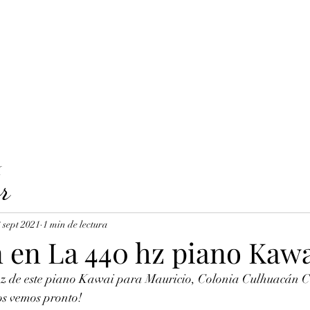
LAVICORDI 
nes del servicio
Precios y reservas
Cuerdas para clavecín
X
r
 sept 2021
1 min de lectura
n en La 440 hz piano Kaw
hz de este piano Kawai para Mauricio, Colonia Culhuacán 
nos vemos pronto!