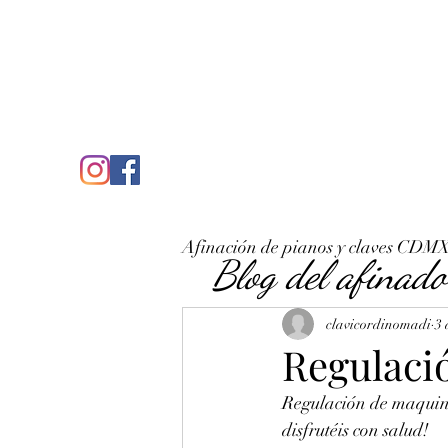
C
José Antonio Ruiz Rabelo
clavicordinomadi@gmail.com
Cel. 5539212135
Inicio
Quién soy
Condicio
Afinación de pianos y claves CDM
Blog del afinado
clavicordinomadi
3 
Regulaci
Regulación de maquin
disfrutéis con salud!