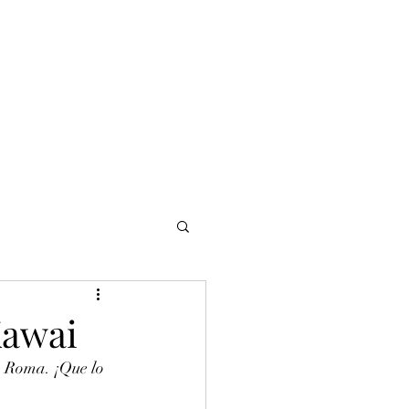
NOMADI
Contacto
Blog del afinador
Servicios
Kawai
 Roma. ¡Que lo 