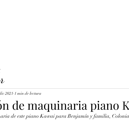
LAVICORDI 
nes del servicio
Precios y reservas
Cuerdas para clavecín
X
r
dic 2021
1 min de lectura
ón de maquinaria piano 
aria de este piano Kawai para Benjamín y familia, Colonia