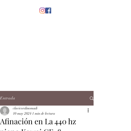
menú
CLAVICORDI
NOMADI
José Antonio Ruiz Rabelo
clavicordinomadi@gmail.com
Cel.
5539212135
Contacto
Entrada
clavicordinomadi
10 may 2024
1 min de lectura
Afinación en La 440 hz