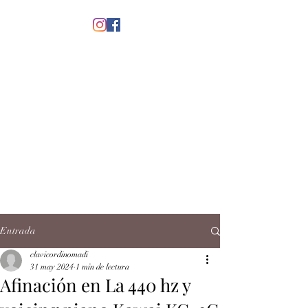
menú
CLAVICORDI
NOMADI
José Antonio Ruiz Rabelo
clavicordinomadi@gmail.com
Cel.
5539212135
Contacto
Entrada
clavicordinomadi
31 may 2024
1 min de lectura
Afinación en La 440 hz y