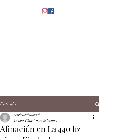
menú
CLAVICORDI
NOMADI
José Antonio Ruiz Rabelo
clavicordinomadi@gmail.com
Cel.
5539212135
Contacto
Entrada
clavicordinomadi
19 ago 2022
1 min de lectura
Afinación en La 440 hz