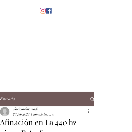
menú
CLAVICORDI
NOMADI
José Antonio Ruiz Rabelo
clavicordinomadi@gmail.com
Cel.
5539212135
Contacto
Entrada
clavicordinomadi
28 feb 2021
1 min de lectura
Afinación en La 440 hz