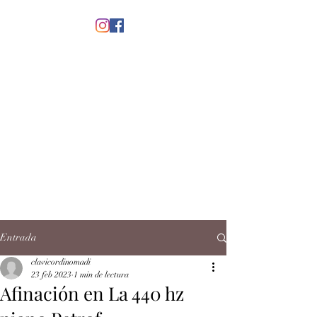
menú
CLAVICORDI
NOMADI
José Antonio Ruiz Rabelo
clavicordinomadi@gmail.com
Cel.
5539212135
Contacto
Entrada
clavicordinomadi
23 feb 2023
1 min de lectura
Afinación en La 440 hz