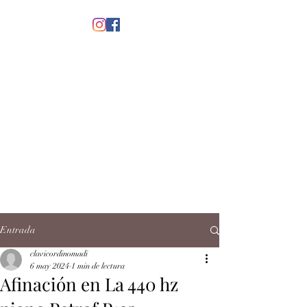
menú
CLAVICORDI
NOMADI
José Antonio Ruiz Rabelo
clavicordinomadi@gmail.com
Cel.
5539212135
Contacto
Entrada
clavicordinomadi
6 may 2024
1 min de lectura
Afinación en La 440 hz