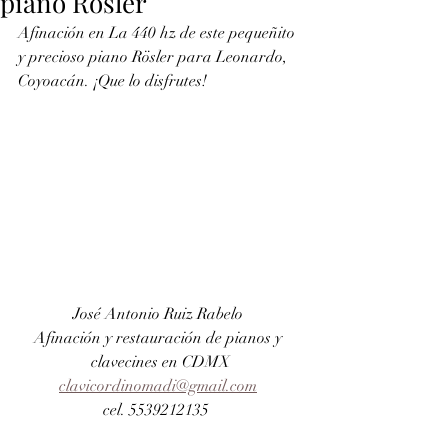
piano Rösler
Afinación en La 440 hz de este pequeñito 
y precioso piano Rösler para Leonardo, 
Coyoacán. ¡Que lo disfrutes!
José Antonio Ruiz Rabelo 
Afinación y restauración de pianos y 
clavecines en CDMX
clavicordinomadi@gmail.com
cel. 5539212135 