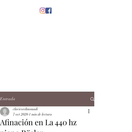
menú
CLAVICORDI
NOMADI
José Antonio Ruiz Rabelo
clavicordinomadi@gmail.com
Cel.
5539212135
Contacto
Entrada
clavicordinomadi
7 oct 2020
1 min de lectura
Afinación en La 440 hz